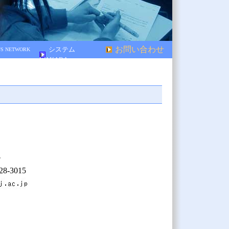
お問い合わせ
システム
S NETWORK
WAKABA
７
ー
8-3015