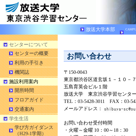
放送大学本部
CAMPU
HP
センターについて
センターの概要
お問い合わせ
利用の手引き
〒150-0043
機関誌
東京都渋谷区道玄坂１－１０－
施設利用案内
五島育英会ビル１階
開所時間
放送大学 東京渋谷学習センタ
フロアガイド
TEL：03-5428-3011 FAX：03-542
メールアドレス：
交通案内
学生生活
お問い合わせ受付時間
学び方ガイダンス
・火曜～金曜 10：00～18：30
（H29-1学期）